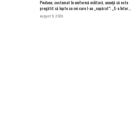
Piedone, costumat în uniformă militară, anunță că este
pregătit să lupte cu cei care l-au „supărat”: „S-a întors
boomerangul”
august 9, 2026