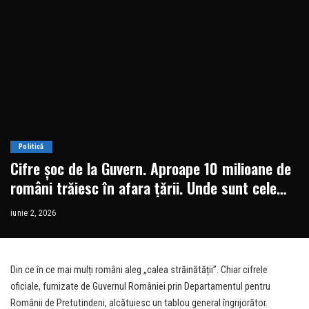
Politică
Cifre șoc de la Guvern. Aproape 10 milioane de
români trăiesc în afara țării. Unde sunt cele
mai mari comunități
iunie 2, 2026
Din ce în ce mai mulți români aleg „calea străinătății”. Chiar cifrele
oficiale, furnizate de Guvernul României prin Departamentul pentru
Românii de Pretutindeni, alcătuiesc un tablou general îngrijorător.