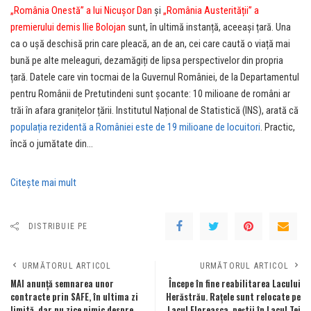
„România Onestă” a lui Nicușor Dan
și
„România Austerității” a
premierului demis Ilie Bolojan
sunt, în ultimă instanță, aceeași țară. Una
ca o ușă deschisă prin care pleacă, an de an, cei care caută o viață mai
bună pe alte meleaguri, dezamăgiți de lipsa perspectivelor din propria
țară. Datele care vin tocmai de la Guvernul României, de la Departamentul
pentru Românii de Pretutindeni sunt șocante: 10 milioane de români ar
trăi în afara granițelor țării. Institutul Național de Statistică (INS), arată că
populația rezidentă a României este de 19 milioane de locuitori
. Practic,
încă o jumătate din…
Citeşte mai mult
DISTRIBUIE PE
URMĂTORUL ARTICOL
URMĂTORUL ARTICOL
MAI anunţă semnarea unor
Începe în fine reabilitarea Lacului
contracte prin SAFE, în ultima zi
Herăstrău. Raţele sunt relocate pe
limită, dar nu zice nimic despre
Lacul Floreasca, peştii în Lacul Tei