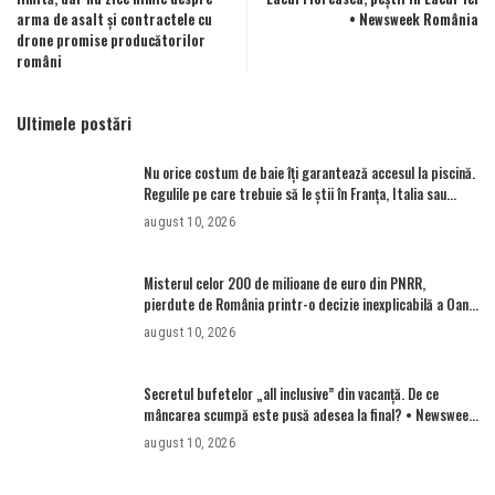
arma de asalt şi contractele cu
• Newsweek România
drone promise producătorilor
români
Ultimele postări
Nu orice costum de baie îți garantează accesul la piscină.
Regulile pe care trebuie să le știi în Franța, Italia sau
Germania – Aleph News
august 10, 2026
Misterul celor 200 de milioane de euro din PNRR,
pierdute de România printr-o decizie inexplicabilă a Oanei
Gheorghiu. Ultima hotărâre de guvern ar încerca să
august 10, 2026
repare greșeala vicepremierului
Secretul bufetelor „all inclusive” din vacanță. De ce
mâncarea scumpă este pusă adesea la final? • Newsweek
România
august 10, 2026