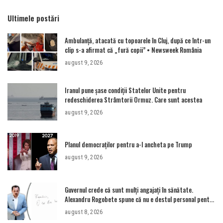
Ultimele postări
Ambulanţă, atacată cu topoarele în Cluj, după ce într-un
clip s-a afirmat că „fură copii” • Newsweek România
august 9, 2026
Iranul pune șase condiții Statelor Unite pentru
redeschiderea Strâmtorii Ormuz. Care sunt acestea
august 9, 2026
Planul democraților pentru a-l ancheta pe Trump
august 9, 2026
Guvernul crede că sunt mulţi angajaţi în sănătate.
Alexandru Rogobete spune că nu e destul personal pentru
combaterea infecţiilor nosocomiale
august 8, 2026