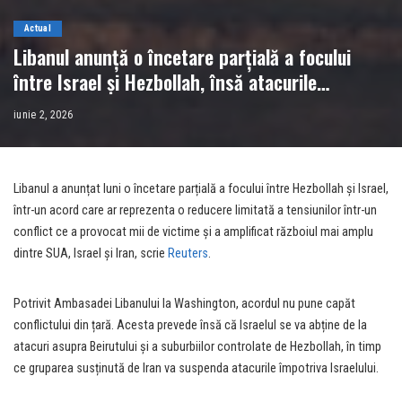
Actual
Libanul anunță o încetare parțială a focului
între Israel și Hezbollah, însă atacurile
continuă
iunie 2, 2026
Libanul a anunțat luni o încetare parțială a focului între Hezbollah și Israel,
într-un acord care ar reprezenta o reducere limitată a tensiunilor într-un
conflict ce a provocat mii de victime și a amplificat războiul mai amplu
dintre SUA, Israel și Iran, scrie
Reuters
.
Potrivit Ambasadei Libanului la Washington, acordul nu pune capăt
conflictului din țară. Acesta prevede însă că Israelul se va abține de la
atacuri asupra Beirutului și a suburbiilor controlate de Hezbollah, în timp
ce gruparea susținută de Iran va suspenda atacurile împotriva Israelului.