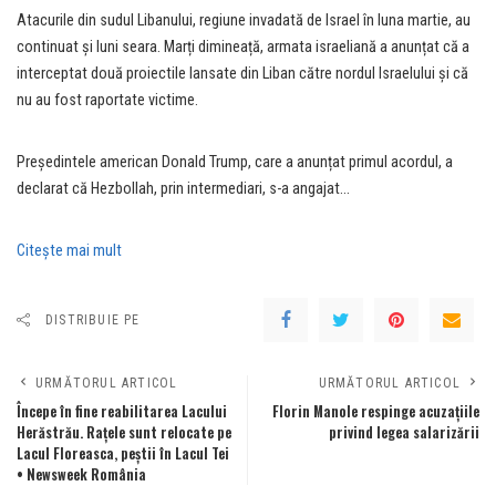
Atacurile din sudul Libanului, regiune invadată de Israel în luna martie, au
continuat și luni seara. Marți dimineață, armata israeliană a anunțat că a
interceptat două proiectile lansate din Liban către nordul Israelului și că
nu au fost raportate victime.
Președintele american Donald Trump, care a anunțat primul acordul, a
declarat că Hezbollah, prin intermediari, s-a angajat…
Citeşte mai mult
DISTRIBUIE PE
URMĂTORUL ARTICOL
URMĂTORUL ARTICOL
Începe în fine reabilitarea Lacului
Florin Manole respinge acuzațiile
Herăstrău. Raţele sunt relocate pe
privind legea salarizării
Lacul Floreasca, peştii în Lacul Tei
• Newsweek România