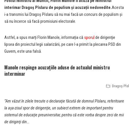
Fostul ministru al Muncii, Florin
Manole îl acuză pe ministrul
interimar Dragoş Pîslaru de populism și acuzații nedovedite.
Acesta
i-a transmis lui Dragoș Pîslaru să nu mai facă un concurs de populism şi
să nu încerce să facă promisiuni electorale.
Astfel, a spus marți Florin Manole, informația că
sporul
de dirigenţie
lipsea din proiectul legii salarizării, pe care l-a primit la plecarea PSD din
Guvern, este una falsă.
Manole respinge acuzațiile aduse de actualul ministru
interminar
Dragoș Pîsl
”Am văzut în zilele trecute o declaraţie făcută de domnul Pîslaru, referitoare
la aşa-zisul spor de dirigenţie, un subiect extrem de important pentru
sistemul de educaţie preuniversitar, pentru că este vorba despre zeci de mii
de diriginţi din…