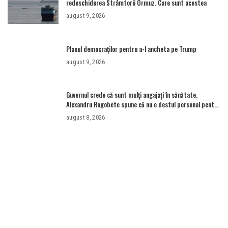
redeschiderea Strâmtorii Ormuz. Care sunt acestea
august 9, 2026
Planul democraților pentru a-l ancheta pe Trump
august 9, 2026
Guvernul crede că sunt mulţi angajaţi în sănătate.
Alexandru Rogobete spune că nu e destul personal pentru
combaterea infecţiilor nosocomiale
august 8, 2026