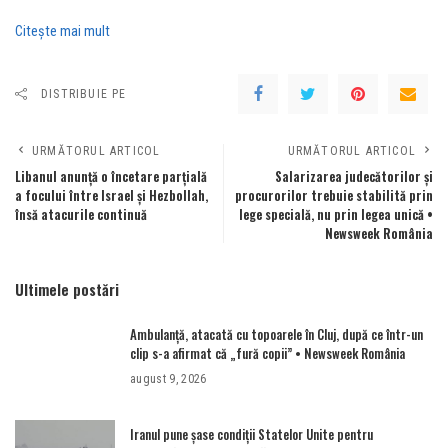
Citeşte mai mult
DISTRIBUIE PE
URMĂTORUL ARTICOL
URMĂTORUL ARTICOL
Libanul anunță o încetare parțială
Salarizarea judecătorilor și
a focului între Israel și Hezbollah,
procurorilor trebuie stabilită prin
însă atacurile continuă
lege specială, nu prin legea unică •
Newsweek România
Ultimele postări
Ambulanţă, atacată cu topoarele în Cluj, după ce într-un
clip s-a afirmat că „fură copii” • Newsweek România
august 9, 2026
Iranul pune șase condiții Statelor Unite pentru