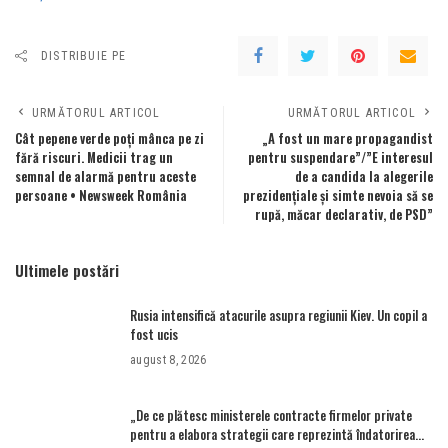
DISTRIBUIE PE
URMĂTORUL ARTICOL
URMĂTORUL ARTICOL
Cât pepene verde poți mânca pe zi
„A fost un mare propagandist
fără riscuri. Medicii trag un
pentru suspendare”/”E interesul
semnal de alarmă pentru aceste
de a candida la alegerile
persoane • Newsweek România
prezidențiale și simte nevoia să se
rupă, măcar declarativ, de PSD”
Ultimele postări
Rusia intensifică atacurile asupra regiunii Kiev. Un copil a
fost ucis
august 8, 2026
„De ce plătesc ministerele contracte firmelor private
pentru a elabora strategii care reprezintă îndatorirea