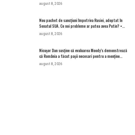
angajaților din minister?”
august 8, 2026
Nou pachet de sancțiuni împotriva Rusiei, adoptat în
Senatul SUA. Ce noi probleme ar putea avea Putin? •
Newsweek România
august 8, 2026
Nicușor Dan susține că evaluarea Moody’s demonstrează
că România a făcut pașii necesari pentru a menține
încrederea investitorilor: „Totuși, perspectiva rămâne
august 8, 2026
rezervată”