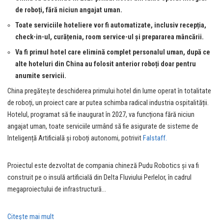
de roboți, fără niciun angajat uman.
Toate serviciile hoteliere vor fi automatizate, inclusiv recepția,
check-in-ul, curățenia, room service-ul și prepararea mâncării.
Va fi primul hotel care elimină complet personalul uman, după ce
alte hoteluri din China au folosit anterior roboți doar pentru
anumite servicii.
China pregătește deschiderea primului hotel din lume operat în totalitate
de roboți, un proiect care ar putea schimba radical industria ospitalității.
Hotelul, programat să fie inaugurat în 2027, va funcționa fără niciun
angajat uman, toate serviciile urmând să fie asigurate de sisteme de
Inteligență Artificială și roboți autonomi, potrivit
Falstaff.
Proiectul este dezvoltat de compania chineză Pudu Robotics și va fi
construit pe o insulă artificială din Delta Fluviului Perlelor, în cadrul
megaproiectului de infrastructură…
Citeşte mai mult