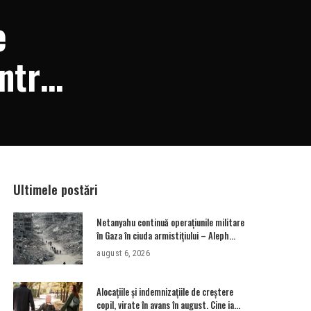
e
ntru
Ultimele postări
Netanyahu continuă operațiunile militare
în Gaza în ciuda armistițiului – Aleph
News
august 6, 2026
Alocațiile și indemnizațiile de creștere
copil, virate în avans în august. Cine ia