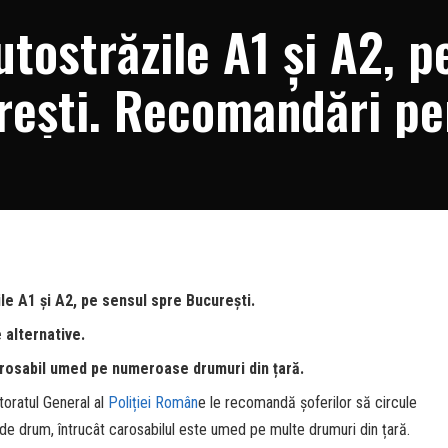
tostrăzile A1 și A2, p
rești. Recomandări pe
e A1 și A2, pe sensul spre București.
 alternative.
carosabil umed pe numeroase drumuri din țară.
oratul General al
Poliției Român
e le recomandă șoferilor să circule
 de drum, întrucât carosabilul este umed pe multe drumuri din țară.