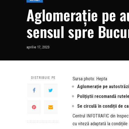
Aglomerație pe au
sensul spre Bucu
șoferi
aprilie 17, 2023
DISTRIBUIE PE
Sursa photo: Hepta
Aglomerație pe autostrăzil
Polițiștii recomandă rutele
Se circulă în condiții de 
Centrul INFOTRAFIC din Inspect
cu viteză adaptată la condițiile