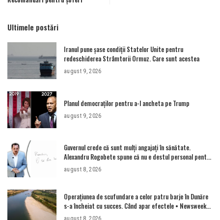
Ultimele postări
Iranul pune șase condiții Statelor Unite pentru
redeschiderea Strâmtorii Ormuz. Care sunt acestea
august 9, 2026
Planul democraților pentru a-l ancheta pe Trump
august 9, 2026
Guvernul crede că sunt mulţi angajaţi în sănătate.
Alexandru Rogobete spune că nu e destul personal pentru
combaterea infecţiilor nosocomiale
august 8, 2026
Operațiunea de scufundare a celor patru barje în Dunăre
s-a încheiat cu succes. Când apar efectele • Newsweek
România
august 8, 2026