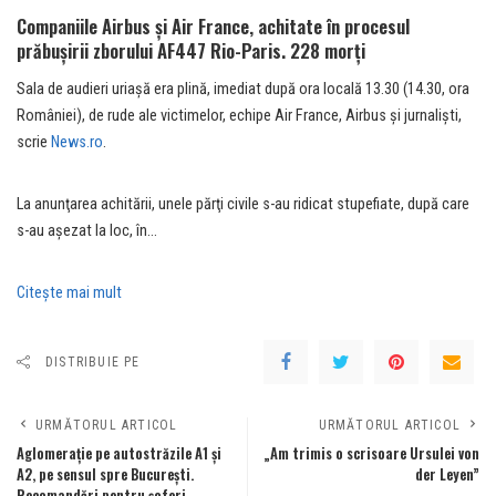
Companiile Airbus şi Air France, achitate în procesul
prăbuşirii zborului AF447 Rio-Paris. 228 morți
Sala de audieri uriaşă era plină, imediat după ora locală 13.30 (14.30, ora
României), de rude ale victimelor, echipe Air France, Airbus şi jurnalişti,
scrie
News.ro
.
La anunţarea achitării, unele părţi civile s-au ridicat stupefiate, după care
s-au aşezat la loc, în…
Citeşte mai mult
DISTRIBUIE PE
URMĂTORUL ARTICOL
URMĂTORUL ARTICOL
Aglomerație pe autostrăzile A1 și
„Am trimis o scrisoare Ursulei von
A2, pe sensul spre București.
der Leyen”
Recomandări pentru șoferi