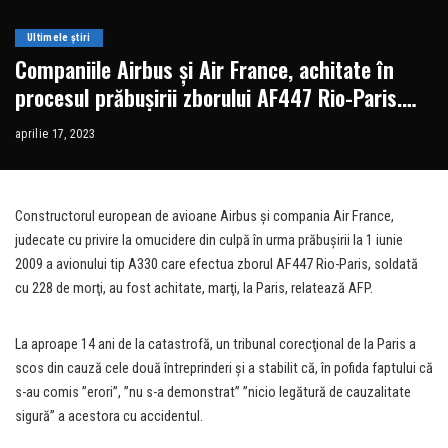
Ultimele știri
Companiile Airbus şi Air France, achitate în
procesul prăbuşirii zborului AF447 Rio-Paris.
228 morți
aprilie 17, 2023
Constructorul european de avioane Airbus şi compania Air France,
judecate cu privire la omucidere din culpă în urma prăbuşirii la 1 iunie
2009 a avionului tip A330 care efectua zborul AF447 Rio-Paris, soldată
cu 228 de morţi, au fost achitate, marţi, la Paris, relatează AFP.
La aproape 14 ani de la catastrofă, un tribunal corecţional de la Paris a
scos din cauză cele două întreprinderi şi a stabilit că, în pofida faptului că
s-au comis ”erori”, ”nu s-a demonstrat” ”nicio legătură de cauzalitate
sigură” a acestora cu accidentul.