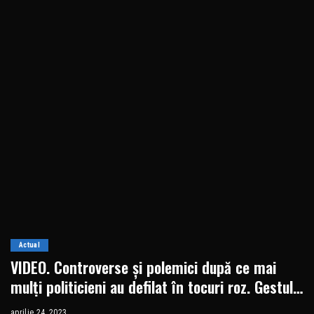
Actual
VIDEO. Controverse și polemici după ce mai
mulți politicieni au defilat în tocuri roz. Gestul
s-a dorit a fi o condamnare a violenței
aprilie 24, 2023