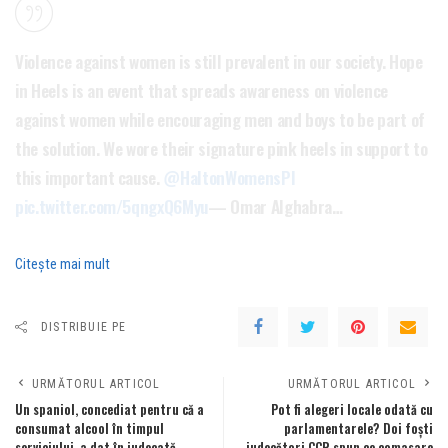
Violence against women is still prevalent in our society. Hope
in Heels is an event that spreads awareness on violence
against women while encouraging men and boys to be part of
the solution. We wore their signature pink heels in support to
this important cause.
@HaltonWomensPl
pic.twitter.com/5qngxQ6Myu
— Omar Alghabra…
Citeşte mai mult
DISTRIBUIE PE
URMĂTORUL ARTICOL
URMĂTORUL ARTICOL
Un spaniol, concediat pentru că a
Pot fi alegeri locale odată cu
consumat alcool în timpul
parlamentarele? Doi foști
serviciului, a dat în judecată
judecători CCR spun ce comasare