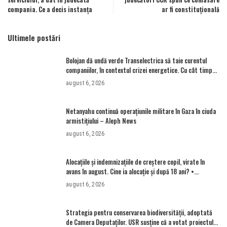
compania. Ce a decis instanța
ar fi constituțională
Ultimele postări
Bolojan dă undă verde Transelectrica să taie curentul
companiilor, în contextul crizei energetice. Cu cât timp
trebuie să le anunțe înainte
august 6, 2026
Netanyahu continuă operațiunile militare în Gaza în ciuda
armistițiului – Aleph News
august 6, 2026
Alocațiile și indemnizațiile de creștere copil, virate în
avans în august. Cine ia alocație și după 18 ani? •
Newsweek România
august 6, 2026
Strategia pentru conservarea biodiversităţii, adoptată
de Camera Deputaţilor. USR susține că a votat proiectul