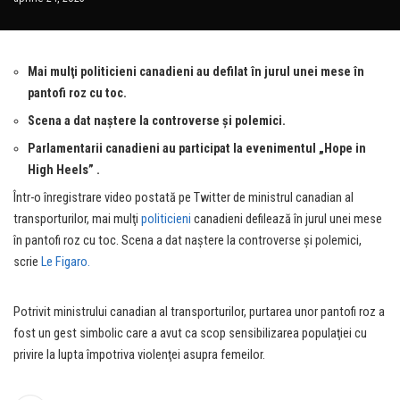
împotriva femeilor
Mai mulţi politicieni canadieni au defilat în jurul unei mese în
pantofi roz cu toc.
Scena a dat naştere la controverse şi polemici.
Parlamentarii canadieni au participat la evenimentul „Hope in
High Heels” .
Într-o înregistrare video postată pe Twitter de ministrul canadian al
transporturilor, mai mulţi
politicieni
canadieni defilează în jurul unei mese
în pantofi roz cu toc. Scena a dat naştere la controverse şi polemici,
scrie
Le Figaro.
Potrivit ministrului canadian al transporturilor, purtarea unor pantofi roz a
fost un gest simbolic care a avut ca scop sensibilizarea populaţiei cu
privire la lupta împotriva violenţei asupra femeilor.